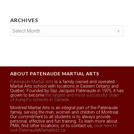
ARCHIVES
ABOUT PATENAUDE MARTIAL ARTS
Patenaude Martial Arts
is a family owned and operated
Martial Arts school with locations in Eastern Ontario and
Quebec. Founded by Sijo Jacques Patenaude in 1975, it has
grown to become
the largest and most successful chain
of Kung-Fu schools in Canada
.
Montreal Martial Arts is an integral part of the Patenaude
family, serving the men, women and children of Montreal.
Our commitment to all students is to always provide
personal, effective and fun training. To learn more about
PMA, find other locations, or to contact us,
click here to
visit PatenaudeMartialArts.ca