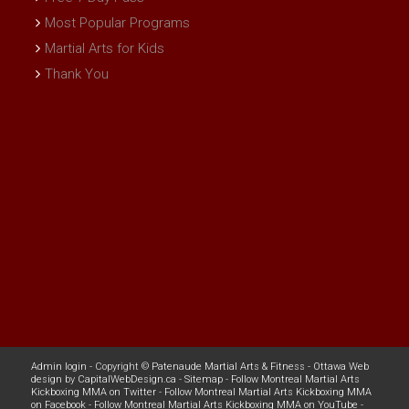
Most Popular Programs
Martial Arts for Kids
Thank You
Admin login
- Copyright ©
Patenaude Martial Arts & Fitness
-
Ottawa Web
design
by
CapitalWebDesign.ca
-
Sitemap
-
Follow Montreal Martial Arts
Kickboxing MMA on Twitter
-
Follow Montreal Martial Arts Kickboxing MMA
on Facebook
-
Follow Montreal Martial Arts Kickboxing MMA on YouTube
-