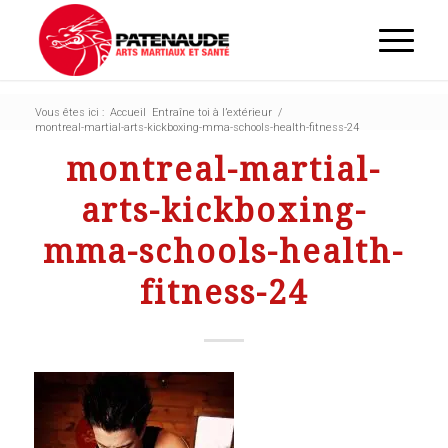
Vous êtes ici :
Accueil
Entraîne toi à l’extérieur
/
montreal-martial-arts-kickboxing-mma-schools-health-fitness-24
montreal-martial-
arts-kickboxing-
mma-schools-health-
fitness-24