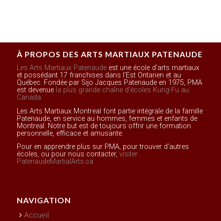
À PROPOS DES ARTS MARTIAUX PATENAUDE
Les Arts Martiaux Patenaude
est une école d'arts martiaux
et possédant 17 franchises dans l'Est Ontarien et au
Québec. Fondée par Sijo Jacques Patenaude en 1975, PMA
est devenue
la plus grande chaîne d'écoles Kung-Fu au
Canada
.
Les Arts Martiaux Montreal font partie intégrale de la famille
Patenaude, en service au hommes, femmes et enfants de
Montreal. Notre but est de toujours offrir une formation
personnelle, efficace et amusante.
Pour en apprendre plus sur PMA, pour trouver d'autres
écoles, ou pour nous contacter,
visiter
PatenaudeMartialArts.ca
NAVIGATION
Accueil