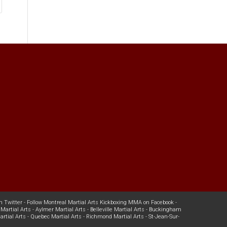
n Twitter
-
Follow Montreal Martial Arts Kickboxing MMA on Facebook
-
Martial Arts
-
Aylmer Martial Arts
-
Belleville Martial Arts
-
Buckingham
rtial Arts
-
Quebec Martial Arts
-
Richmond Martial Arts
-
St-Jean-Sur-