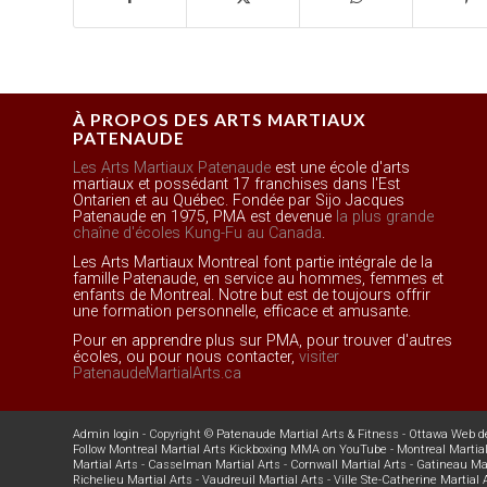
À PROPOS DES ARTS MARTIAUX
PATENAUDE
Les Arts Martiaux Patenaude
est une école d'arts
martiaux et possédant 17 franchises dans l'Est
Ontarien et au Québec. Fondée par Sijo Jacques
Patenaude en 1975, PMA est devenue
la plus grande
chaîne d'écoles Kung-Fu au Canada
.
Les Arts Martiaux Montreal font partie intégrale de la
famille Patenaude, en service au hommes, femmes et
enfants de Montreal. Notre but est de toujours offrir
une formation personnelle, efficace et amusante.
Pour en apprendre plus sur PMA, pour trouver d'autres
écoles, ou pour nous contacter,
visiter
PatenaudeMartialArts.ca
Admin login
- Copyright ©
Patenaude Martial Arts & Fitness
-
Ottawa Web d
Follow Montreal Martial Arts Kickboxing MMA on YouTube
-
Montreal Martial
Martial Arts
-
Casselman Martial Arts
-
Cornwall Martial Arts
-
Gatineau Mar
Richelieu Martial Arts
-
Vaudreuil Martial Arts
-
Ville Ste-Catherine Martial 