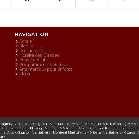
NAVIGATION
Accueil
Blogue
Contactez Nous
Horaire des Classes
Passe gratuite
Programmes Populaires
Arts martiaux pour enfants
Merci
esign
by
CapitalWebDesign.ca
-
Sitemap
-
Follow Montreal Martial Arts Kickboxing MMA o
 Arts
-
Montreal Kickboxing
-
Montreal MMA
-
Fang Shen Do
-
Learn Kung-Fu
-
Patenaude 
tial Arts
-
Kingston Martial Arts
-
Montreal Martial Arts
-
Orleans Martial Arts
-
Ottawa Ma
Arts