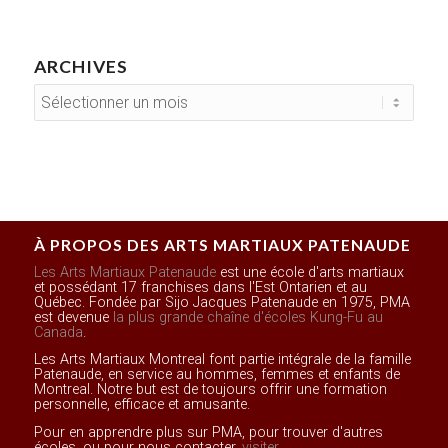
ARCHIVES
À PROPOS DES ARTS MARTIAUX PATENAUDE
Les Arts Martiaux Patenaude
est une école d'arts martiaux
et possédant 17 franchises dans l'Est Ontarien et au
Québec. Fondée par Sijo Jacques Patenaude en 1975, PMA
est devenue
la plus grande chaîne d'écoles Kung-Fu au
Canada
.
Les Arts Martiaux Montreal font partie intégrale de la famille
Patenaude, en service au hommes, femmes et enfants de
Montreal. Notre but est de toujours offrir une formation
personnelle, efficace et amusante.
Pour en apprendre plus sur PMA, pour trouver d'autres
écoles, ou pour nous contacter,
visiter