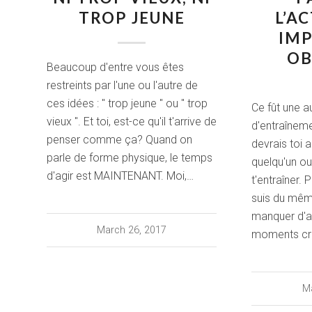
TROP JEUNE
L’A
IMP
OB
Beaucoup d'entre vous êtes
restreints par l'une ou l'autre de
ces idées : " trop jeune " ou " trop
Ce fût une a
vieux ". Et toi, est-ce qu'il t'arrive de
d'entraîneme
penser comme ça? Quand on
devrais toi a
parle de forme physique, le temps
quelqu'un o
d'agir est MAINTENANT. Moi,…
t'entraîner. P
suis du même
manquer d'a
March 26, 2017
moments cr
Ma