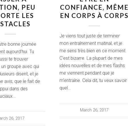
CTION, PEU
CONFIANCE, MÊM
ORTE LES
EN CORPS À CORP
STACLES
Je viens tout juste de terminer
mon entraînement matinal, et je
utre bonne journée
me sens très bien en ce moment.
nt aujourd'hui. Tu
C'est bizarre. La plupart de mes
ussi te trouver
idées nouvelles et de mes flashs
u un groupe avec qui
me viennent pendant que je
lusieurs disent, et je
m'entraîne. Cela dit, tu veux savoir
 avis, que le fait de
quel…
ppui dans des
uciaux…
March 26, 2017
rch 26, 2017