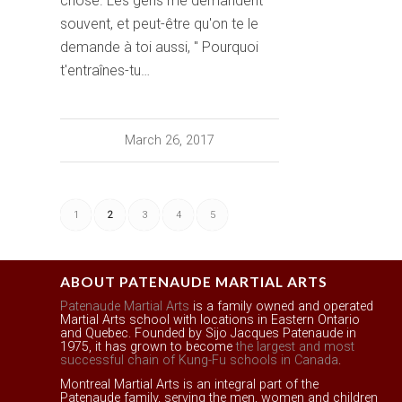
chose. Les gens me demandent
souvent, et peut-être qu'on te le
demande à toi aussi, " Pourquoi
t'entraînes-tu…
March 26, 2017
1
2
3
4
5
ABOUT PATENAUDE MARTIAL ARTS
Patenaude Martial Arts
is a family owned and operated
Martial Arts school with locations in Eastern Ontario
and Quebec. Founded by Sijo Jacques Patenaude in
1975, it has grown to become
the largest and most
successful chain of Kung-Fu schools in Canada
.
Montreal Martial Arts is an integral part of the
Patenaude family, serving the men, women and children