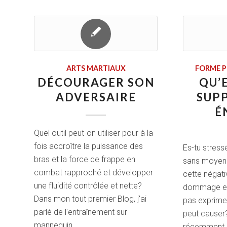
ARTS MARTIAUX
FORME P
DÉCOURAGER SON
QU’
ADVERSAIRE
SUP
É
Quel outil peut-on utiliser pour à la
fois accroître la puissance des
Es-tu stressé
bras et la force de frappe en
sans moyen p
combat rapproché et développer
cette négati
une fluidité contrôlée et nette?
dommage est
Dans mon tout premier Blog, j'ai
pas exprime
parlé de l'entraînement sur
peut causer?
mannequin…
récemment é