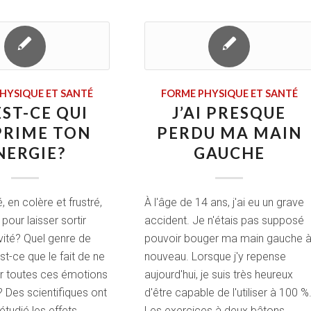
HYSIQUE ET SANTÉ
FORME PHYSIQUE ET SANTÉ
EST-CE QUI
J’AI PRESQUE
PRIME TON
PERDU MA MAIN
NERGIE?
GAUCHE
, en colère et frustré,
À l'âge de 14 ans, j'ai eu un grave
our laisser sortir
accident. Je n'étais pas supposé
vité? Quel genre de
pouvoir bouger ma main gauche 
-ce que le fait de ne
nouveau. Lorsque j'y repense
r toutes ces émotions
aujourd'hui, je suis très heureux
 Des scientifiques ont
d'être capable de l'utiliser à 100 %
tudié les effets…
Les exercices à deux bâtons,…