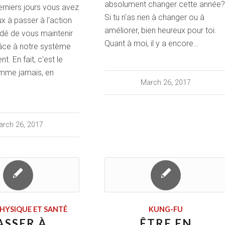
absolument changer cette année?
rniers jours vous avez
Si tu n'as rien à changer ou à
 à passer à l'action
améliorer, bien heureux pour toi.
idé de vous maintenir
Quant à moi, il y a encore…
âce à notre système
t. En fait, c'est le
me jamais, en
March 26, 2017
rch 26, 2017
HYSIQUE ET SANTÉ
KUNG-FU
ASSER À
ÊTRE EN