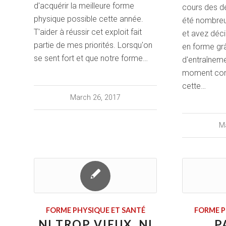
d'acquérir la meilleure forme
cours des de
physique possible cette année.
été nombreux
T'aider à réussir cet exploit fait
et avez déc
partie de mes priorités. Lorsqu'on
en forme gr
se sent fort et que notre forme…
d'entraînemen
moment com
cette…
March 26, 2017
Ma
FORME PHYSIQUE ET SANTÉ
FORME P
NI TROP VIEUX, NI
P