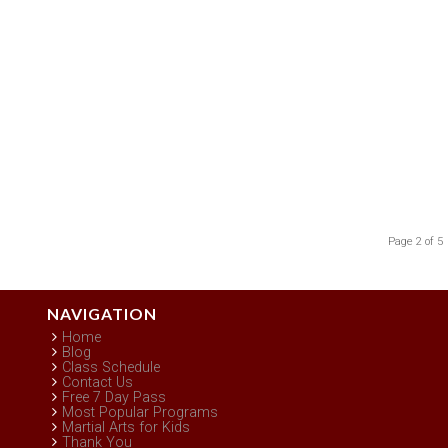
Page 2 of 5
NAVIGATION
Home
Blog
Class Schedule
Contact Us
Free 7 Day Pass
Most Popular Programs
Martial Arts for Kids
Thank You