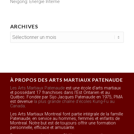
Neigong: Énergie Interne
ARCHIVES
À PROPOS DES ARTS MARTIAUX PATENAUDE
Les Arts Martiaux Patenaude
est une école d'arts martiaux
et possédant 17 franchises dans l'Est Ontarien et au
Québec. Fondée par Sijo Jacques Patenaude en 1975, PMA
est devenue
la plus grande chaîne d'écoles Kung-Fu au
Canada
.
Les Arts Martiaux Montreal font partie intégrale de la famille
Patenaude, en service au hommes, femmes et enfants de
Montreal. Notre but est de toujours offrir une formation
personnelle, efficace et amusante.