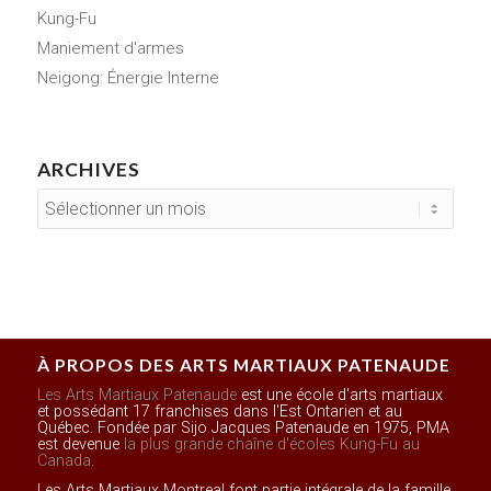
Kung-Fu
Maniement d'armes
Neigong: Énergie Interne
ARCHIVES
À PROPOS DES ARTS MARTIAUX PATENAUDE
Les Arts Martiaux Patenaude
est une école d'arts martiaux
et possédant 17 franchises dans l'Est Ontarien et au
Québec. Fondée par Sijo Jacques Patenaude en 1975, PMA
est devenue
la plus grande chaîne d'écoles Kung-Fu au
Canada
.
Les Arts Martiaux Montreal font partie intégrale de la famille