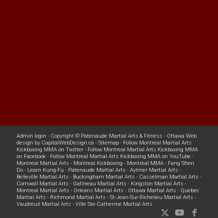
Admin login
- Copyright ©
Patenaude Martial Arts & Fitness
-
Ottawa Web
design
by
CapitalWebDesign.ca
-
Sitemap
-
Follow Montreal Martial Arts
Kickboxing MMA on Twitter
-
Follow Montreal Martial Arts Kickboxing MMA
on Facebook
-
Follow Montreal Martial Arts Kickboxing MMA on YouTube
-
Montreal Martial Arts
-
Montreal Kickboxing
-
Montreal MMA
-
Fang Shen
Do
-
Learn Kung-Fu
-
Patenaude Martial Arts
-
Aylmer Martial Arts
-
Belleville Martial Arts
-
Buckingham Martial Arts
-
Casselman Martial Arts
-
Cornwall Martial Arts
-
Gatineau Martial Arts
-
Kingston Martial Arts
-
Montreal Martial Arts
-
Orleans Martial Arts
-
Ottawa Martial Arts
-
Quebec
Martial Arts
-
Richmond Martial Arts
-
St-Jean-Sur-Richelieu Martial Arts
-
Vaudreuil Martial Arts
-
Ville Ste-Catherine Martial Arts