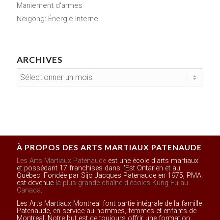
Maniement d'armes
Neigong: Énergie Interne
ARCHIVES
À PROPOS DES ARTS MARTIAUX PATENAUDE
Les Arts Martiaux Patenaude
est une école d'arts martiaux
et possédant 17 franchises dans l'Est Ontarien et au
Québec. Fondée par Sijo Jacques Patenaude en 1975, PMA
est devenue
la plus grande chaîne d'écoles Kung-Fu au
Canada
.
Les Arts Martiaux Montreal font partie intégrale de la famille
Patenaude, en service au hommes, femmes et enfants de
Montreal. Notre but est de toujours offrir une formation